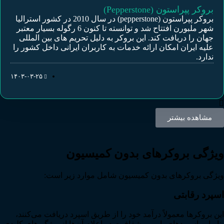
بروکر پپراستون (Pepperstone)
بروکر پپراستون (pepperstone) در سال 2010 در کشور استرالیا
شهر ملبورن افتتاح شد و توانسته تا کنون 6 رگوله بسیار معتبر
جهان را دریافت کند. این بروکر به دلیل تحریم های بین المللی
علیه ایران امکان ارائه خدمات به کاربران ایرانی داخل کشور را
ندارد.
۱۴۰۳-۰۳-۲۵
مشاهده بیشتر
ویژگی بروکرهای بدون کمیسیون
ویژگی بروکرهای بدون کمیسیون شامل موارد زیر است:
اسپرد رقابتی
این بروکرها معمولاً درآمد خود را از طریق اسپرد دریافت می‌کنند،
بنابراین اسپردهای پایین و شفافیت در اعلام آن‌ها از ویژگی‌های کلیدی