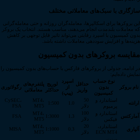
سازگاری با سبک‌های معاملاتی مختلف
این بروکرها برای اسکالپرها، معامله‌گران روزانه و حتی معامله‌گرانی
که معاملات بلندمدت انجام می‌دهند، مناسب هستند. انتخاب یک بروکر
بدون کمیسیون با اسپرد رقابتی می‌تواند تاثیر قابل توجهی بر کاهش
هزینه‌ها و افزایش سوددهی معاملات داشته باشد.
مقایسه بروکرهای بدون کمیسیون
در ادامه، جدولی از بروکرهای فارکس با حساب‌های بدون کمیسیون را
نمایش داده‌ایم:
نوع حساب
اسپرد
حداقل
لوریج
پلتفرم‌های
نام بروکر
بدون
از
رگولاتوری
واریز
حداکثر
معاملاتی
کمیسیون
(پیپ)
50
استاندارد و
MT4،
CySEC،
ارانته
1.0
1:500
دلار
MT5
FSA
پرمیوم
100
استاندارد و
MT4،
آمارکتس
1.3
1:3000
FSA
دلار
MT5
فیکس
20
استاندارد،
MT4،
MISA
1:1000
0.3
آلپاری
ECN MT4
دلار
MT5
سنت،