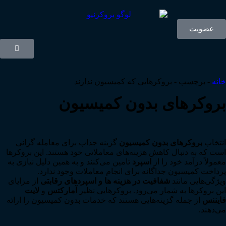
عضویت
خانه
-
برچسب
-
بروکرهایی که کمیسیون ندارند
بروکرهای بدون کمیسیون
انتخاب
بروکرهای بدون کمیسیون
گزینه جذاب برای معامله گرانی
است که به دنبال کاهش هزینه‌های معاملاتی خود هستند. این بروکرها
معمولاً درآمد خود را از
اسپرد
تامین می‌کنند و به همین دلیل نیازی به
پرداخت کمیسیون جداگانه برای انجام معاملات وجود ندارد.
ویژگی‌هایی مانند
شفافیت در هزینه ها و
اسپردهای رقابتی
از مزایای
این بروکرها به شمار می‌رود. بروکرهایی نظیر
آمارکتس
و
لایت
فایننس
از جمله گزینه‌هایی هستند که خدمات بدون کمیسیون را ارائه
می‌دهند.