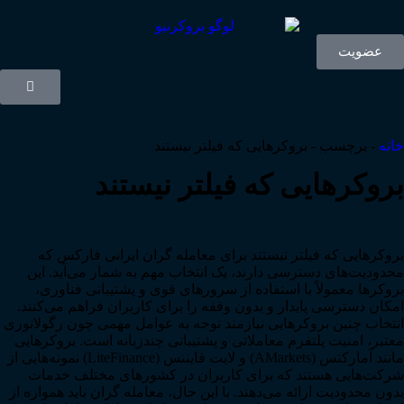
عضویت
خانه
-
برچسب
-
بروکرهایی که فیلتر نیستند
بروکرهایی که فیلتر نیستند
بروکرهایی که فیلتر نیستند برای معامله گران ایرانی فارکس که
محدودیت‌های دسترسی دارند، یک انتخاب مهم به شمار می‌آید. این
بروکرها معمولاً با استفاده از سرورهای قوی و پشتیبانی فناوری،
امکان دسترسی پایدار و بدون وقفه را برای کاربران فراهم می‌کنند.
انتخاب چنین بروکرهایی نیازمند توجه به عوامل مهمی چون رگولاتوری
معتبر، امنیت پلتفرم معاملاتی و پشتیبانی چندزبانه است. بروکرهایی
مانند آمارکتس (AMarkets) و لایت فایننس (LiteFinance) نمونه‌هایی از
شرکت‌هایی هستند که برای کاربران در کشورهای مختلف خدمات
بدون محدودیت ارائه می‌دهند. با این حال، معامله گران باید همواره از