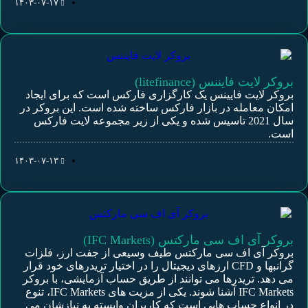
۱۴۰۳-۰۷-۱۷
بروکر لایت فایننس (litefinance)
بروکر لایت فایینس یک کارگزاری فارکس است که برای ایجاد
امکان معامله در بازار فارکس ساخته شده است. این بروکر در
سال 2021 تاسیس شده و یکی از زیر مجموعه لایت فارکس
است.
۱۴۰۳-۰۷-۱۳
بروکر آی اف سی مارکتس (IFC Markets)
بروکر آی اف سی مارکتس طیف وسیعی از جفت ارز، فلزات
گرانبها و CFD ارزهای دیجیتال را در اختیار تریدرهای خود قرار
می دهد. تریدرها می توانند از طریق حساب آزمایشی، با بروکر
IFC Markets آشنا شوند. یکی از مزیت های IFC Markets، تنوع
در انواع حساب هایی است که کاربران وابسته به نیازشان می